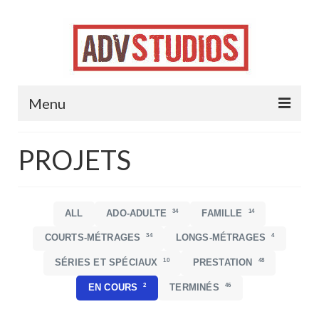
Menu
Accueil
PROJETS
Projets
Contact
34
14
ALL
ADO-ADULTE
FAMILLE
Jobs !
34
4
COURTS-MÉTRAGES
LONGS-MÉTRAGES
10
48
SÉRIES ET SPÉCIAUX
PRESTATION
2
46
EN COURS
TERMINÉS