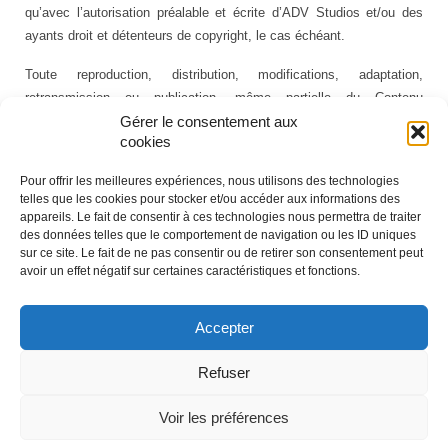
qu’avec l’autorisation préalable et écrite d’ADV Studios et/ou des
ayants droit et détenteurs de copyright, le cas échéant.
Toute reproduction, distribution, modifications, adaptation,
retransmission ou publication, même partielle du Contenu
contreviendrait aux lois en vigueur sur la propriété intellectuelle, le
Gérer le consentement aux
cookies
copyright, les marques et toute autre loi applicable. ADV Studios
réserve expressément tous ses droits à ce titre, ainsi que son droit
Pour offrir les meilleures expériences, nous utilisons des technologies
de poursuivre tout contrevenant.
telles que les cookies pour stocker et/ou accéder aux informations des
appareils. Le fait de consentir à ces technologies nous permettra de traiter
Les informations, en particulier les crédits, et le Contenu présent sur
des données telles que le comportement de navigation ou les ID uniques
ce Site sont exacts au moment de leur première publication et sont
sur ce site. Le fait de ne pas consentir ou de retirer son consentement peut
avoir un effet négatif sur certaines caractéristiques et fonctions.
mentionnés sous réserve de tout changement ou évolution future.
Accepter
Refuser
CGU - ADV Studios®
Voir les préférences
© 2026 ADV Studios - WordPress Theme by
Kadence WP