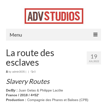
Menu
Accueil
La route des
19
Projets
esclaves
JUL 2022
Contact
by
admin3035
|
|
0
Jobs !
Slavery Routes
De
/By
:
Juan Gelas & Philippe Lacôte
France / 2018 / 4×52′
Production :
Compagnie des Phares et Balises (CPB)