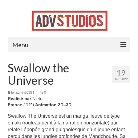
Menu
Accueil
Swallow the
19
Projets
Universe
JUL 2022
Contact
by
admin3035
|
|
0
Réalisé par
Nieto
Jobs !
France / 12′ / Animation 2D–3D
Swallow The Universe est un manga fleuve de type
emaki (rouleau peint à la narration horizontale) qui
relate l’épopée grand-guignolesque d’un jeune enfant
perdu dans les jungles profondes de Mandchourie. Sa