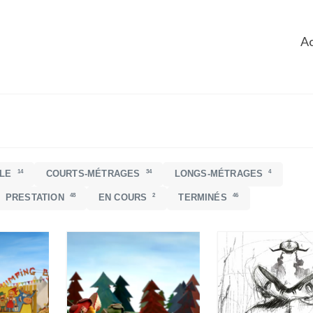
Ac
14
34
4
LLE
COURTS-MÉTRAGES
LONGS-MÉTRAGES
48
2
46
PRESTATION
EN COURS
TERMINÉS